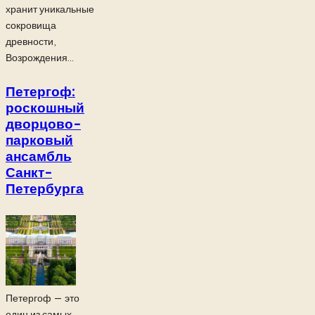
хранит уникальные
сокровища
древности,
Возрождения...
Петергоф:
роскошный
дворцово-
парковый
ансамбль
Санкт-
Петербурга
Петергоф — это
один из самых