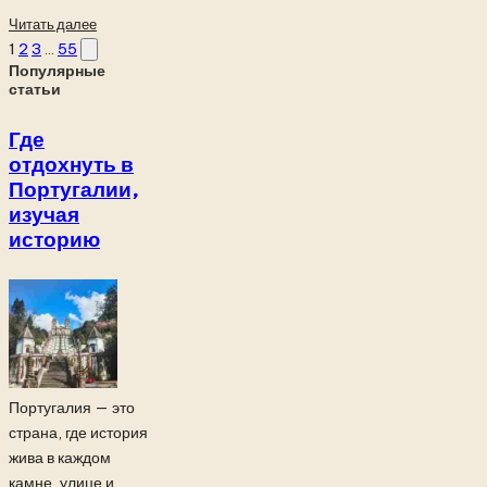
Читать далее
Пагинация
Следующая
1
2
3
…
55
Популярные
страница
записей
статьи
Где
отдохнуть в
Португалии,
изучая
историю
Португалия — это
страна, где история
жива в каждом
камне, улице и