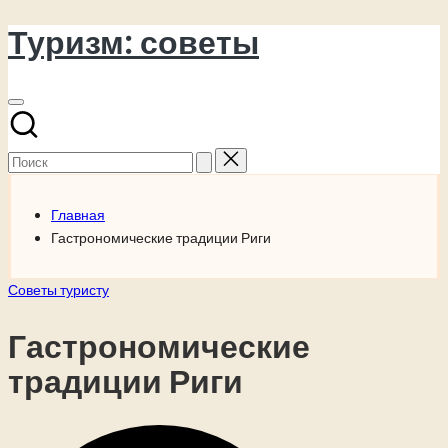
Туризм: советы
Перейти
к
содержимому
Поиск
для:
Главная
Гастрономические традиции Риги
Опубликовано
Советы туристу
в
Гастрономические
традиции Риги