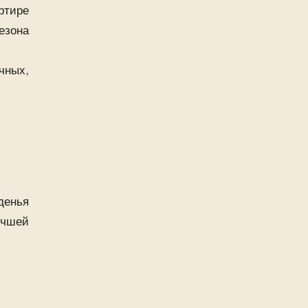
ртире
езона
чных,
денья
учшей