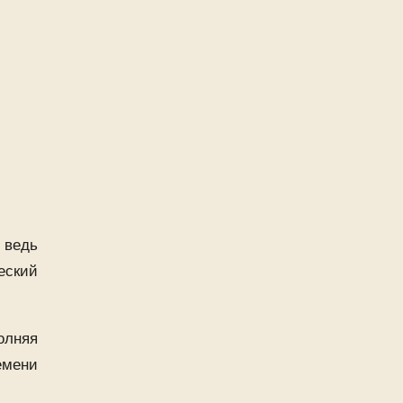
 ведь
еский
олняя
емени