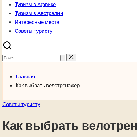
Туризм в Африке
Туризм в Австралии
Интересные места
Советы туристу
Поиск
для:
Главная
Как выбрать велотренажер
Опубликовано
Советы туристу
в
Как выбрать велотре