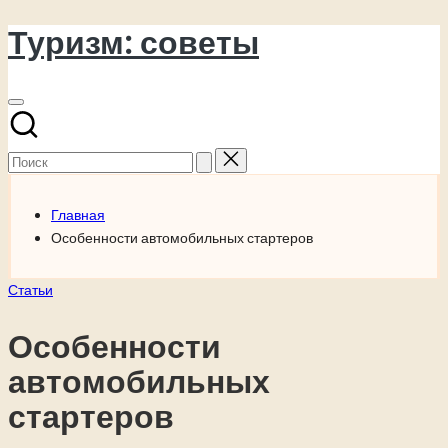
Туризм: советы
Перейти
к
содержимому
Поиск
для:
Главная
Особенности автомобильных стартеров
Опубликовано
Статьи
в
Особенности
автомобильных
стартеров