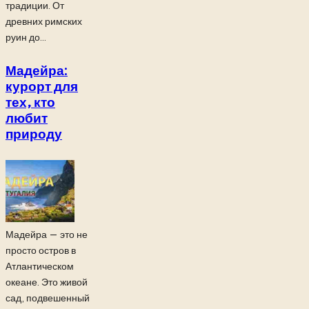
традиции. От
древних римских
руин до...
Мадейра:
курорт для
тех, кто
любит
природу
Мадейра — это не
просто остров в
Атлантическом
океане. Это живой
сад, подвешенный