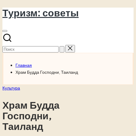
Туризм: советы
Перейти
к
содержимому
Поиск
для:
Главная
Храм Будда Господни, Таиланд
Опубликовано
Культура
в
Храм Будда
Господни,
Таиланд