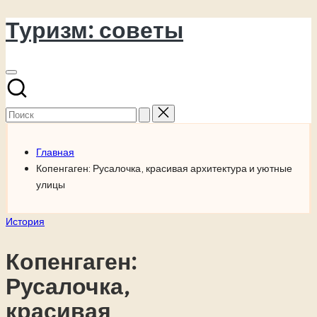
Туризм: советы
Перейти
к
содержимому
Поиск
для:
Главная
Копенгаген: Русалочка, красивая архитектура и уютные
улицы
Опубликовано
История
в
Копенгаген:
Русалочка,
красивая