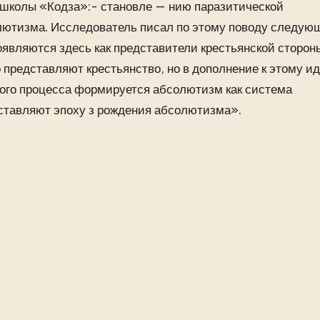
е школы «Кодза»:- становле — нию паразитической
ютизма. Исследователь писал по этому поводу следую
оявляются здесь как представители крестьянской сторон
представляют крестьянство, но в дополнение к этому ид
этого процесса формируется абсолютизм как система
оставляют эпоху з рождения абсолютизма».