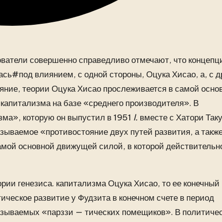
ватели совершенно справедливо отмечают, что концепц
сь#под влиянием, с одной стороны, Оцука Хисао, а, с д
яние, теории Оцука Хисао прослеживается в самой осно
 капитализма на базе «среднего
производителя». В
ма», которую он выпустил в 1951
I.
вместе с Хатори Таку
азываемое «противостояние двух путей развития, а такж
амой основной движущей силой, в которой действительн
рии генезиса. капитализма Оцука Хисао, то ее конечный
ическое развитие у Фудзита в конечном счете в период
называемых «парззи — тических помещиков». В политиче