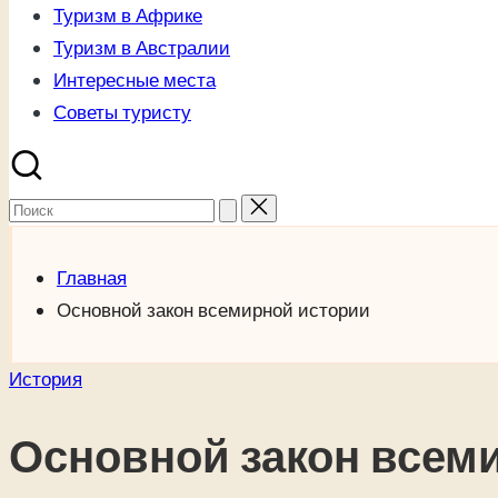
Туризм в Африке
Туризм в Австралии
Интересные места
Советы туристу
Поиск
для:
Главная
Основной закон всемирной истории
Опубликовано
История
в
Основной закон всем