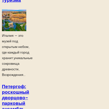
туризма
Италия — это
музей под
открытым небом,
где каждый город
хранит уникальные
сокровища
древности,
Возрождения...
Петергоф:
роскошный
дворцово-
парковый
ансамбль