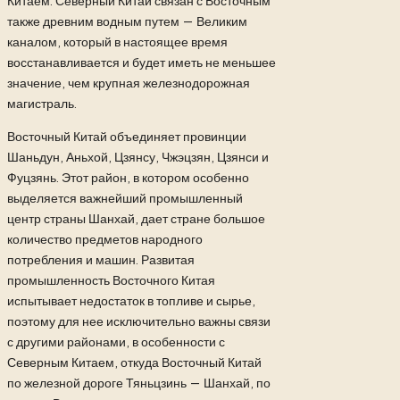
Китаем. Северный Китай связан с Восточным
также древним водным путем — Великим
каналом, который в настоящее время
восстанавливается и будет иметь не меньшее
значение, чем крупная железнодорожная
магистраль.
Восточный Китай объединяет провинции
Шаньдун, Аньхой, Цзянсу, Чжэцзян, Цзянси и
Фуцзянь. Этот район, в котором особенно
выделяется важнейший промышленный
центр страны Шанхай, дает стране большое
количество предметов народного
потребления и машин. Развитая
промышленность Восточного Китая
испытывает недостаток в топливе и сырье,
поэтому для нее исключительно важны связи
с другими районами, в особенности с
Северным Китаем, откуда Восточный Китай
по железной дороге Тяньцзинь — Шанхай, по