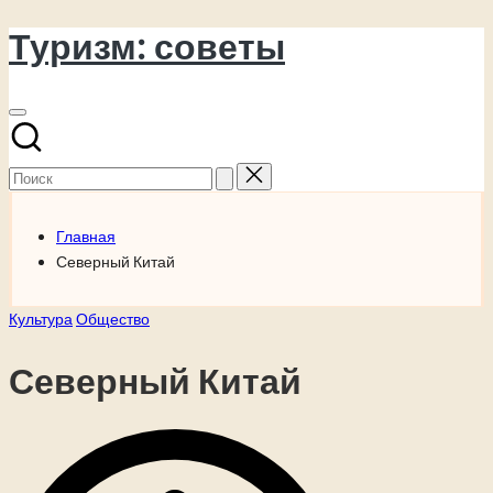
Туризм: советы
Перейти
к
содержимому
Поиск
для:
Главная
Северный Китай
Опубликовано
Культура
Общество
в
Северный Китай