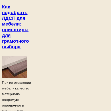
Как
подобрать
ЛДСП для
мебели:
ориентиры
для
грамотного
выбора
При изготовлении
мебели качество
материала
напрямую
определяет и