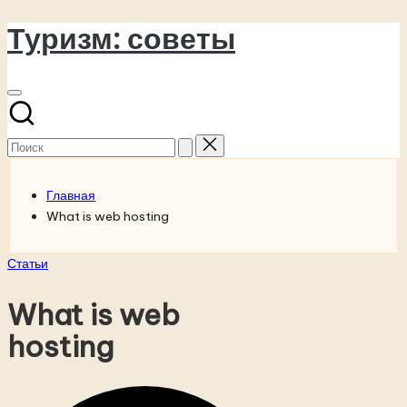
Туризм: советы
Перейти
к
содержимому
Поиск
для:
Главная
What is web hosting
Опубликовано
Статьи
в
What is web
hosting