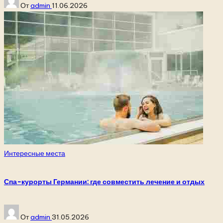
От
admin
11.06.2026
от
Опубликовано
Интересные места
в
Спа-курорты Германии: где совместить лечение и отдых
Запись
От
admin
31.05.2026
от