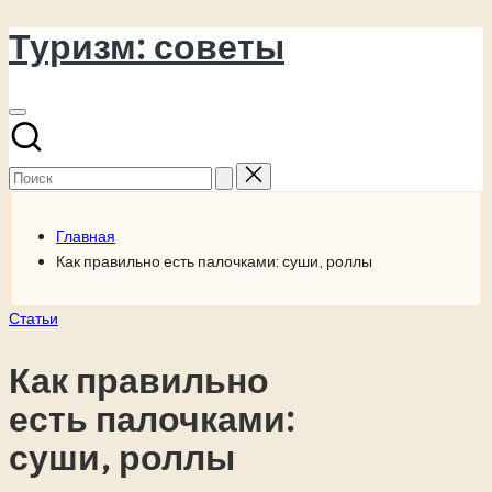
Туризм: советы
Перейти
к
содержимому
Поиск
для:
Главная
Как правильно есть палочками: суши, роллы
Опубликовано
Статьи
в
Как правильно
есть палочками:
суши, роллы