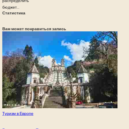
распределить
бюджет...
Статистика
Вам может понравиться запись
Опубликовано
Туризм в Европе
в