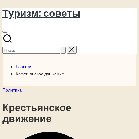
Туризм: советы
Перейти
к
содержимому
Поиск
для:
Главная
Крестьянское движение
Опубликовано
Политика
в
Крестьянское
движение