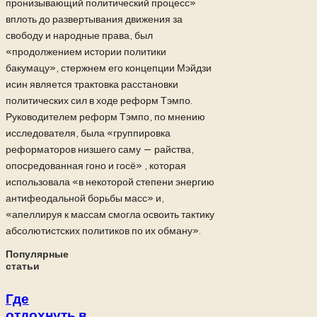
пронизывающий политический процесс»
вплоть до развертывания движения за
свободу и народные права, был
«продолжением истории политики
бакумацу», стержнем его концепции Мэйдзи
исин является трактовка расстановки
политических сил в ходе реформ Тэмпо.
Руководителем реформ Тэмпо, по мнению
исследователя, была «группировка
реформаторов низшего саму — райства,
опосредованная гоно и госё» , которая
использовала «в некоторой степени энергию
антифеодальной борьбы масс» и,
«апеллируя к массам смогла освоить тактику
абсолютистских политиков по их обману».
Популярные
статьи
Где
отдохнуть в