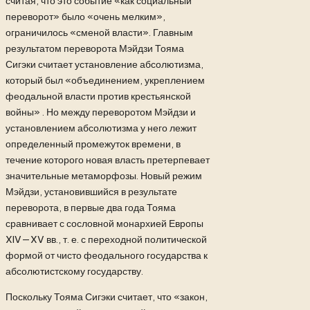
считая, что это событие «как социальный
переворот» было «очень мелким»,
ограничилось «сменой власти». Главным
результатом переворота Мэйдзи Тояма
Сигэки считает установление абсолютизма,
который был «объединением, укреплением
феодальной власти против крестьянской
войны» . Но между переворотом Мэйдзи и
установлением абсолютизма у него лежит
определенный промежуток времени, в
течение которого новая власть претерпевает
значительные метаморфозы. Новый режим
Мэйдзи, установившийся в результате
переворота, в первые два года Тояма
сравнивает с сословной монархией Европы
XIV—XV вв., т. е. с переходной политической
формой от чисто феодального государства к
абсолютистскому государству.
Поскольку Тояма Сигэки считает, что «закон,