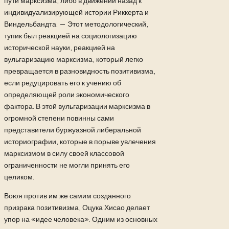
пути марксизма, либо в движении назад к
индивидуализирующей истории Риккерта и
Виндельбандта. — Этот методологический,
тупик был реакцией на социологизацию
исторической науки, реакцией на
вульгаризацию марксизма, который легко
превращается в разновидность позитивизма,
если редуцировать его к учению об
определяющей роли экономического
фактора. В этой вульгаризации марксизма в
огромной степени повинны сами
представители буржуазной либеральной
историографии, которые в порыве увлечения
марксизмом в силу своей классовой
ограниченности не могли принять его
целиком.
Воюя против им же самим созданного
призрака позитивизма, Оцука Хисао делает
упор на «идее человека». Одним из основных