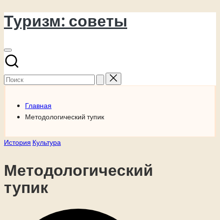
Туризм: советы
Перейти
к
содержимому
Поиск
для:
Главная
Методологический тупик
Опубликовано
История
Культура
в
Методологический
тупик