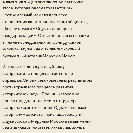
элементов его учения является категория
этоса, которая рассматривается как
неотъемлемый момент процесса
становления капиталистического общества,
обозначаемого у Оцука как процесс
«модернизации». С несколько иных позиций,
в плане исследования истории духовной
культуры эту же идею выдвигал крупный
буржуазный историк Маруяма Macao.
Интерес к человеку как субъекту
исторического процесса был вполне
оправдан. Он был закономерным результатом
противоречивого процесса развития
исторической науки Японии, которая не
нашла ему должного места в структуре
историче-ского познания. Однако японские
историки-марксисты, признавая заслуги
Оцука Хисао и Маруяма Macao в выдвижении
идеи человека, показали ограниченность и