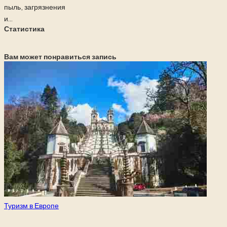
пыль, загрязнения
и...
Статистика
Вам может понравиться запись
Опубликовано
Туризм в Европе
в