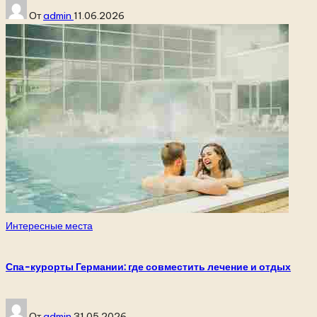
Запись
От
admin
11.06.2026
от
Опубликовано
Интересные места
в
Спа-курорты Германии: где совместить лечение и отдых
Запись
От
admin
31.05.2026