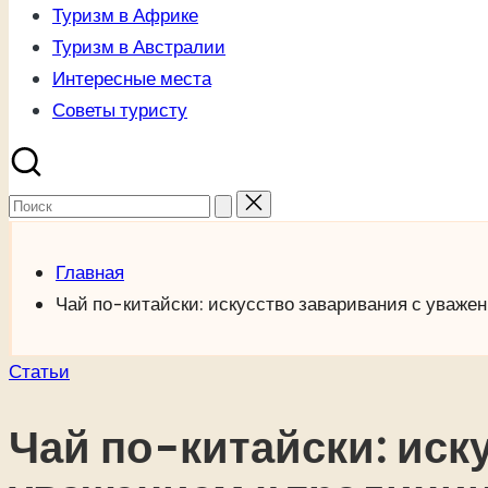
Туризм в Африке
Туризм в Австралии
Интересные места
Советы туристу
Поиск
для:
Главная
Чай по-китайски: искусство заваривания с уваже
Опубликовано
Статьи
в
Чай по-китайски: иск