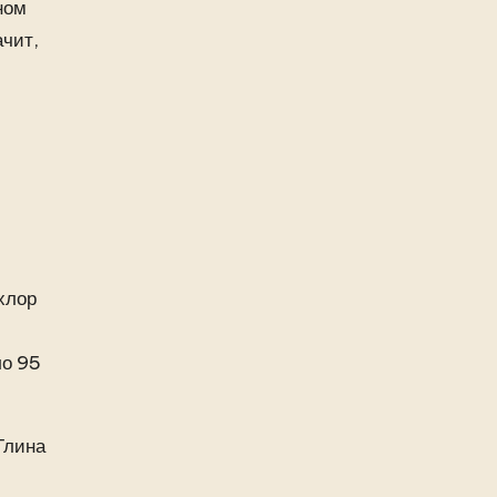
ном
ачит,
хлор
ло 95
Глина