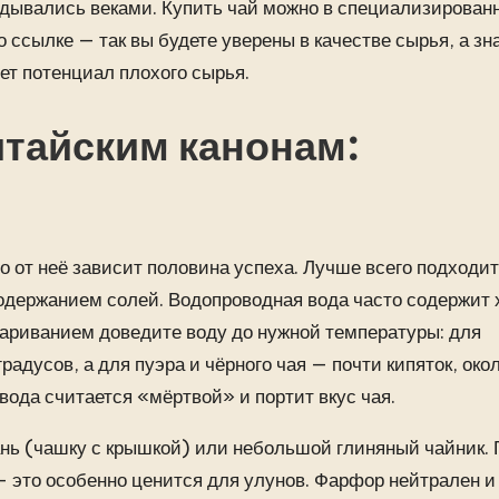
адывались веками. Купить чай можно в специализирован
о ссылке — так вы будете уверены в качестве сырья, а зн
оет потенциал плохого сырья.
итайским канонам:
о от неё зависит половина успеха. Лучше всего подходит
держанием солей. Водопроводная вода часто содержит 
вариванием доведите воду до нужной температуры: для
адусов, а для пуэра и чёрного чая — почти кипяток, око
вода считается «мёртвой» и портит вкус чая.
нь (чашку с крышкой) или небольшой глиняный чайник. 
 это особенно ценится для улунов. Фарфор нейтрален и