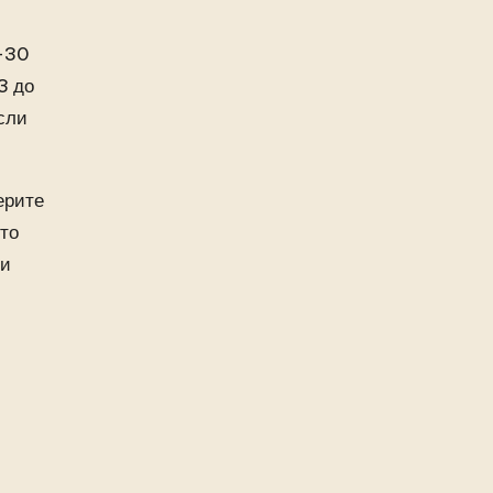
0–30
3 до
сли
ерите
сто
 и