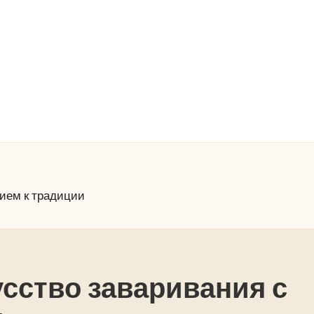
нием к традиции
усство заваривания с