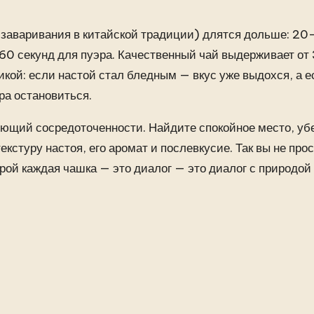
заваривания в китайской традиции) длятся дольше: 2
 60 секунд для пуэра. Качественный чай выдерживает от 
икой: если настой стал бледным — вкус уже выдохся, а е
ра остановиться.
ующий сосредоточенности. Найдите спокойное место, уб
кстуру настоя, его аромат и послевкусие. Так вы не про
орой каждая чашка — это диалог — это диалог с природой