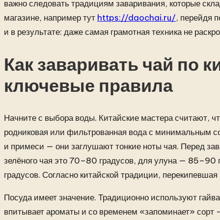
важно следовать традициям заваривания, которые скл
магазине, например тут
https://daochai.ru/
, перейдя п
и в результате: даже самая грамотная техника не раскр
Как заваривать чай по к
ключевые правила
Начните с выбора воды. Китайские мастера считают, чт
родниковая или фильтрованная вода с минимальным со
и примеси — они заглушают тонкие ноты чая. Перед за
зелёного чая это 70–80 градусов, для улуна — 85–90 гр
градусов. Согласно китайской традиции, перекипевшая 
Посуда имеет значение. Традиционно используют гайва
впитывает ароматы и со временем «запоминает» сорт —