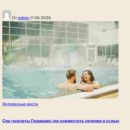
Запись
От
admin
11.06.2026
от
Опубликовано
Интересные места
в
Спа-курорты Германии: где совместить лечение и отдых