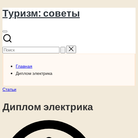
Туризм: советы
Перейти
к
содержимому
Поиск
для:
Главная
Диплом электрика
Опубликовано
Статьи
в
Диплом электрика