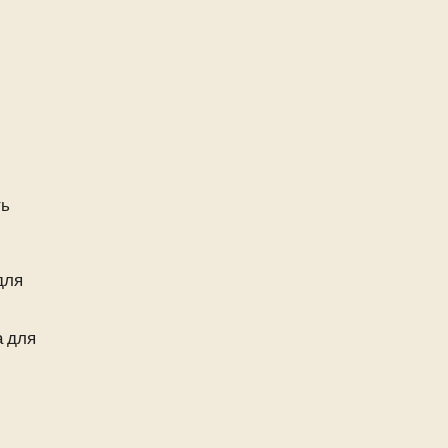
ть
для
а для