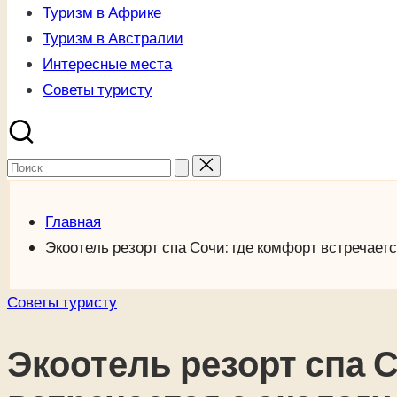
Туризм в Африке
Туризм в Австралии
Интересные места
Советы туристу
Поиск
для:
Главная
Экоотель резорт спа Сочи: где комфорт встречаетс
Опубликовано
Советы туристу
в
Экоотель резорт спа 