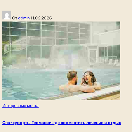
Запись
От
admin
11.06.2026
от
Опубликовано
Интересные места
в
Спа-курорты Германии: где совместить лечение и отдых