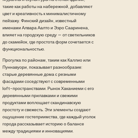
такие как работы на набережной, добавляют
цвет и креативность к минималистичному
пейзажу. Финский дизайн, известный
именами Алвара Аалто и Ээро Сааринена,
влияет на городскую среду — от светильников
до скамейок, где простота форм сочетается с
функциональностью.
Прогулка по районам, таким как Каллио или
Пуннавуори, показывает разнообразие:
старые деревянные дома с резными
фасадами соседствуют с современными
loft-пространствами. Рынок Хаканиеми с его
деревянными прилавками и свежими
продуктами воплощает скандинавскую
простоту и свежесть. Эти элементы создают
ощущение гостеприимства, где каждый уголок
города рассказывает историю о балансе
между традициями и инновациями.