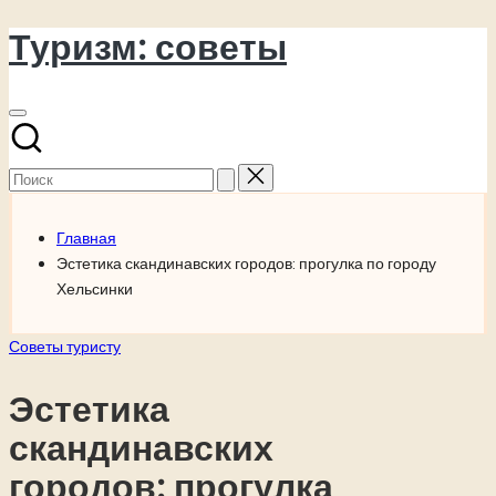
Туризм: советы
Перейти
к
содержимому
Поиск
для:
Главная
Эстетика скандинавских городов: прогулка по городу
Хельсинки
Опубликовано
Советы туристу
в
Эстетика
скандинавских
городов: прогулка