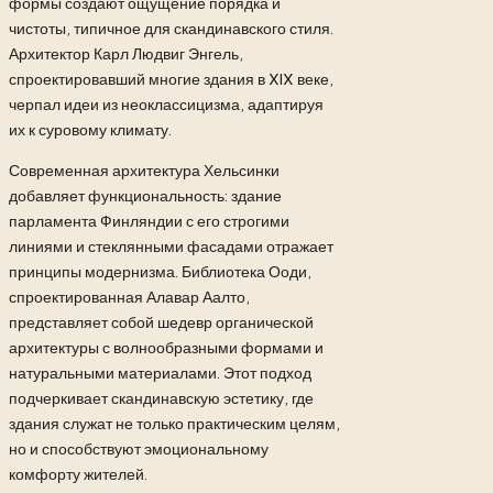
формы создают ощущение порядка и
чистоты, типичное для скандинавского стиля.
Архитектор Карл Людвиг Энгель,
спроектировавший многие здания в XIX веке,
черпал идеи из неоклассицизма, адаптируя
их к суровому климату.
Современная архитектура Хельсинки
добавляет функциональность: здание
парламента Финляндии с его строгими
линиями и стеклянными фасадами отражает
принципы модернизма. Библиотека Ооди,
спроектированная Алавар Аалто,
представляет собой шедевр органической
архитектуры с волнообразными формами и
натуральными материалами. Этот подход
подчеркивает скандинавскую эстетику, где
здания служат не только практическим целям,
но и способствуют эмоциональному
комфорту жителей.