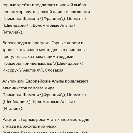
горные хребты предлагают широкий выбор
пеших маршрутов разной длины и сложности.
Примеры: Шамони \(Франция\), Церматт \
(Швейцария\), Доломитовые Альпы \
(Италия\).
Велосипедные прогулки: Горные дороги и
тропы — отличное место для велосипедных
прогулок с захватывающими видами.
Примеры: Гриндельвальд \(Швейцария\),
Инсбрук \(Австрия\), Словакия.
Альпинизм: Европейские Альпы привлекают
альпинистов со всего мира.
Примеры: Шамони \(Франция\), Церматт \
(Швейцария\), Доломитовые Альпы \
(Италия\).
Рафтинг: Горные реки — отличное место для
сплава на рафтах и кайяках.
Рыбалка: Горные озера и реки богаты рыбой,