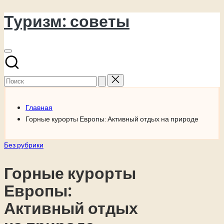
Туризм: советы
Перейти
к
содержимому
Поиск
для:
Главная
Горные курорты Европы: Активный отдых на природе
Опубликовано
Без рубрики
в
Горные курорты
Европы:
Активный отдых