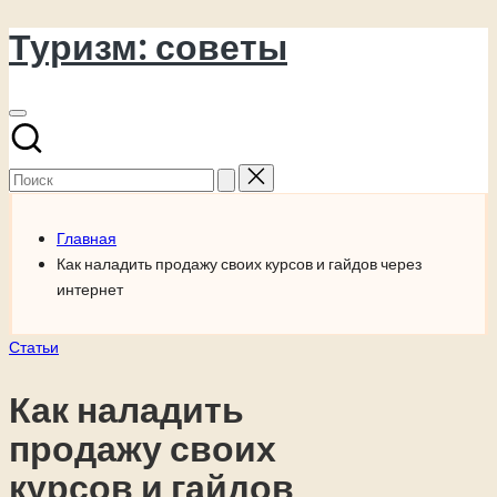
Туризм: советы
Перейти
к
содержимому
Поиск
для:
Главная
Как наладить продажу своих курсов и гайдов через
интернет
Опубликовано
Статьи
в
Как наладить
продажу своих
курсов и гайдов