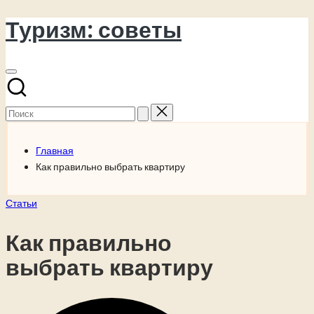
Туризм: советы
Перейти
к
содержимому
Поиск
для:
Главная
Как правильно выбрать квартиру
Опубликовано
Статьи
в
Как правильно
выбрать квартиру