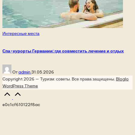
Опубликовано
Интересные места
в
Спа-курорты Германии: где совместить лечение и отдых
Запись
От
admin
31.05.2026
от
Copyright 2026 — Туризм: советы. Все права защищены.
Bloglo
WordPress Theme
Прокрутка
вверх
e0c1cf610122f8ac