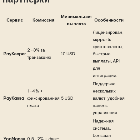
Минимальная
Сервис
Комиссия
Особенности
выплата
Лицензирован,
supports
криптовалюты,
2–3% за
PayKeeper
10 USD
быстрые
транзакцию
выплаты, API
для
интеграции.
Поддержка
1–4% +
нескольких
PayKassa
фиксированная
5 USD
валют, удобная
плата
панель
управления.
Надежная
система,
большая
YooMoney
0,5–2% + фикс.