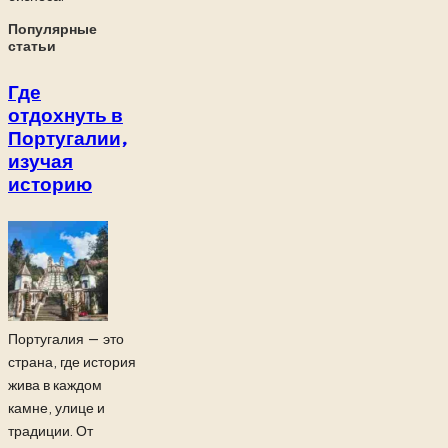
Популярные
статьи
Где
отдохнуть в
Португалии,
изучая
историю
Португалия — это
страна, где история
жива в каждом
камне, улице и
традиции. От