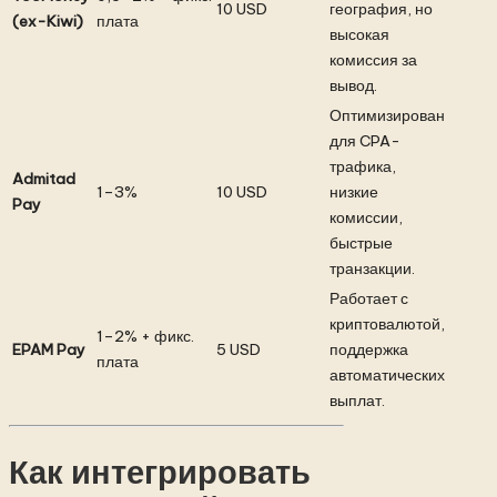
10 USD
география, но
(ex-Kiwi)
плата
высокая
комиссия за
вывод.
Оптимизирован
для CPA-
трафика,
Admitad
1–3%
10 USD
низкие
Pay
комиссии,
быстрые
транзакции.
Работает с
криптовалютой,
1–2% + фикс.
EPAM Pay
5 USD
поддержка
плата
автоматических
выплат.
Как интегрировать