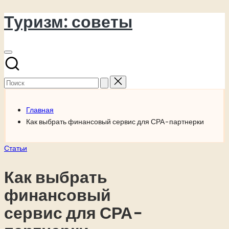
Туризм: советы
Перейти
к
содержимому
Поиск
для:
Главная
Как выбрать финансовый сервис для СРА-партнерки
Опубликовано
Статьи
в
Как выбрать
финансовый
сервис для СРА-