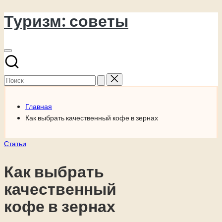
Туризм: советы
Перейти
к
содержимому
Поиск
для:
Главная
Как выбрать качественный кофе в зернах
Опубликовано
Статьи
в
Как выбрать
качественный
кофе в зернах