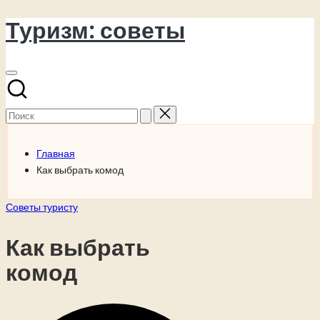
Туризм: советы
Перейти
к
содержимому
Поиск
для:
Главная
Как выбрать комод
Опубликовано
Советы туристу
в
Как выбрать
комод