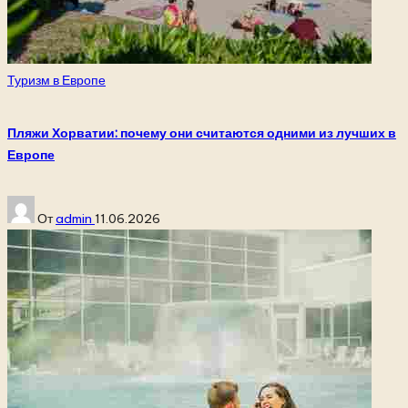
Опубликовано
Туризм в Европе
в
Пляжи Хорватии: почему они считаются одними из лучших в
Европе
Запись
От
admin
11.06.2026
от