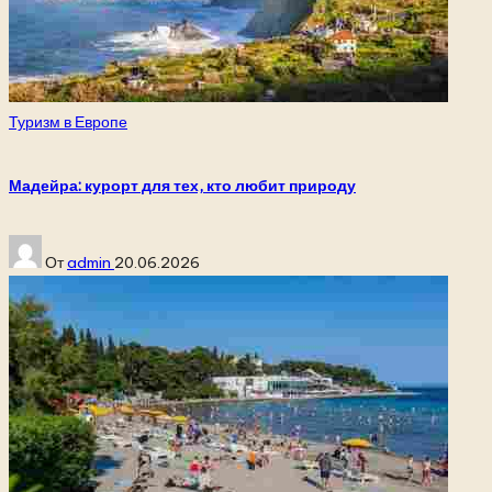
Опубликовано
Туризм в Европе
в
Мадейра: курорт для тех, кто любит природу
Запись
От
admin
20.06.2026
от