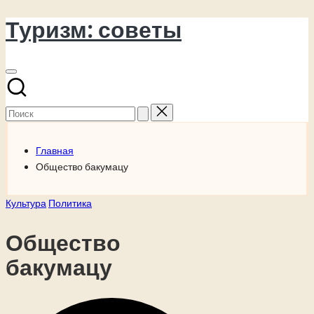
Туризм: советы
Перейти
к
содержимому
Поиск
для:
Главная
Общество бакумацу
Опубликовано
Культура
Политика
в
Общество
бакумацу