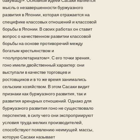
бакумацу». Основной идеей Сасаки является
мысль о незавершенности буржуазного
развития в Японии, которая отражается на
специфике классовых отношений и классовой
борьбы в Японии. В своих работах он ставит
вопрос о качественном развитии классовой
борьбы на основе противоречий
между
богатым крестьянством и
«полупролетариатом». С его точки зрения,
гоно имели двойственный характер: они
выступали в качестве торговцев и
ростовщиков и в то же время занимались
сельским хозяйством. В этом Сасаки видит
признаки как буржуазного развития, так и
развития арендных отношений. Однако для
буржуазного развития гоно не существовало
перспектив, в силу чего они экспроприируют
условия труда мелких производителей,
способствуют появлению неимущей. массы,
которую Сасаки называет