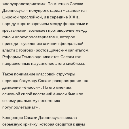
«полупролетариатом». По мнению Сасаки
Дзюнносукэ, «полупролетариат» становится
широкой прослойкой, и в середине XIX в.,
наряду с противоречием между феодалами и
крестьянами, возникает противоречие между
гоно и «полупролетариатом», которое
приводит к усилению слияния феодальной
власти с торгово-ростовщическим капиталом.
Реформы Тэмпо оцениваются Сасаки как
направленные на усиление этого симбиоза.
Такое понимание классовой структуры
периода бакумацу Сасаки распространяет на
движение «ёнаоси» . По его мнению,
основной силой восстаний ёнаоси был «по
своему реальному положению
полупролетариат» .
Концепция Сасаки Дзюнносукэ вызвала
серьезную критику, которая сводится к двум