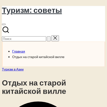
Туризм: советы
Перейти
к
содержимому
Поиск
для:
Главная
Отдых на старой китайской вилле
Опубликовано
Туризм в Азии
в
Отдых на старой
китайской вилле