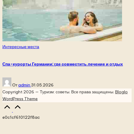
Опубликовано
Интересные места
в
Спа-курорты Германии: где совместить лечение и отдых
Запись
От
admin
31.05.2026
от
Copyright 2026 — Туризм: советы. Все права защищены.
Bloglo
WordPress Theme
Прокрутка
вверх
e0c1cf610122f8ac