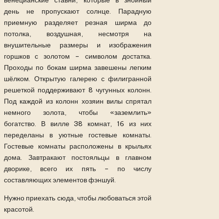
венецианские ставни, которые в знойный
день не пропускают солнце. Парадную
приемную разделяет резная ширма до
потолка, воздушная, несмотря на
внушительные размеры и изображения
горшков с золотом – символом достатка.
Проходы по бокам ширма завешены легким
шёлком. Открытую галерею с филигранной
решеткой поддерживают 8 чугунных колонн.
Под каждой из колонн хозяин вилы спрятал
немного золота, чтобы «заземлить»
богатство. В вилле 38 комнат, 16 из них
переделаны в уютные гостевые комнаты.
Гостевые комнаты расположены в крыльях
дома. Завтракают постояльцы в главном
дворике, всего их пять – по числу
составляющих элементов фэншуй.
Нужно приехать сюда, чтобы любоваться этой
красотой.