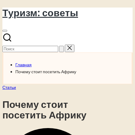
Туризм: советы
Перейти
к
содержимому
Поиск
для:
Главная
Почему стоит посетить Африку
Опубликовано
Статьи
в
Почему стоит
посетить Африку