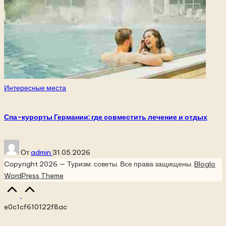
Опубликовано
Интересные места
в
Спа-курорты Германии: где совместить лечение и отдых
Запись
От
admin
31.05.2026
от
Copyright 2026 — Туризм: советы. Все права защищены.
Bloglo
WordPress Theme
Прокрутка
вверх
e0c1cf610122f8ac