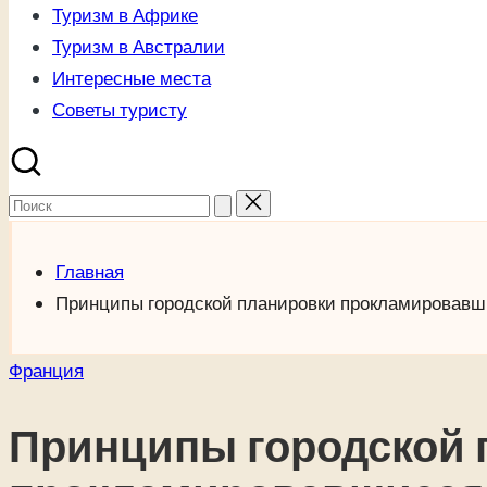
Туризм в Африке
Туризм в Австралии
Интересные места
Советы туристу
Поиск
для:
Главная
Принципы городской планировки прокламировавш
Опубликовано
Франция
в
Принципы городской 