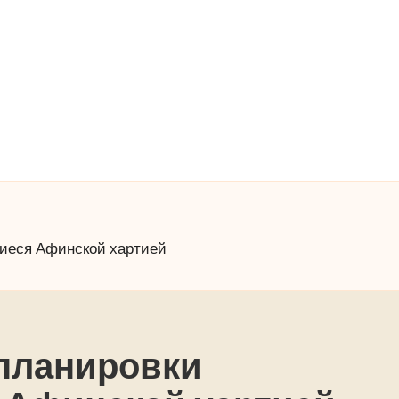
иеся Афинской хартией
планировки