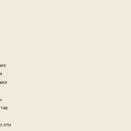
них
я
ких
ь
 так
о эти