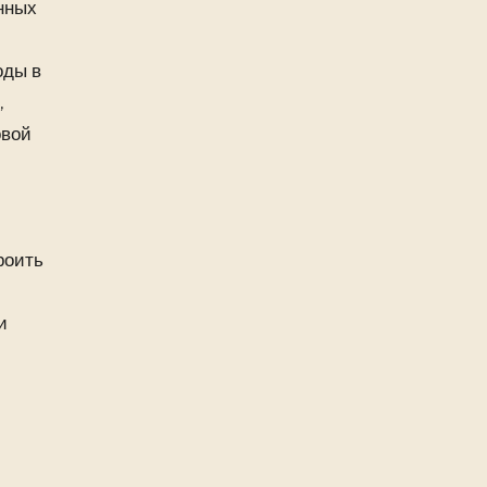
нных
оды в
,
овой
роить
и