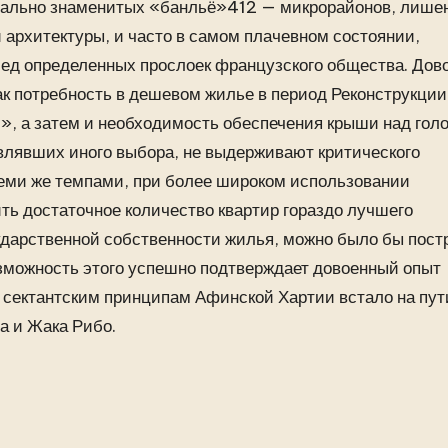
печально знаменитых «банльё»412 — микрорайонов, лише
 архитектуры, и часто в самом плачевном состоянии,
ед определенных прослоек французского общества. Дов
как потребность в дешевом жилье в период Реконструкции
м», а затем и необходимость обеспечения крыши над гол
влявших иного выбора, не выдерживают критического
 теми же темпами, при более широком использовании
ь достаточное количество квартир гораздо лучшего
сударственной собственности жилья, можно было бы пост
озможность этого успешно подтверждает довоенный опыт
 сектантским принципам Афинской Хартии встало на пут
а и Жака Рибо.