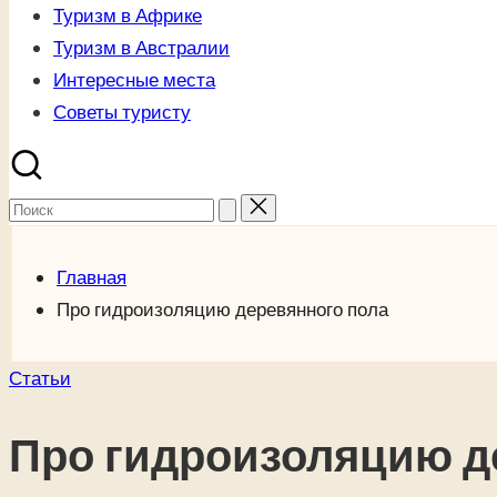
Туризм в Африке
Туризм в Австралии
Интересные места
Советы туристу
Поиск
для:
Главная
Про гидроизоляцию деревянного пола
Опубликовано
Статьи
в
Про гидроизоляцию д