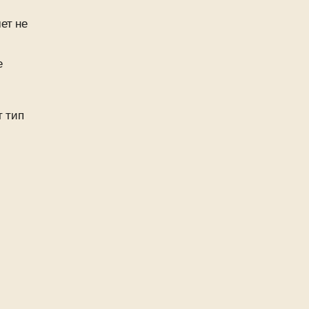
ет не
е
т тип