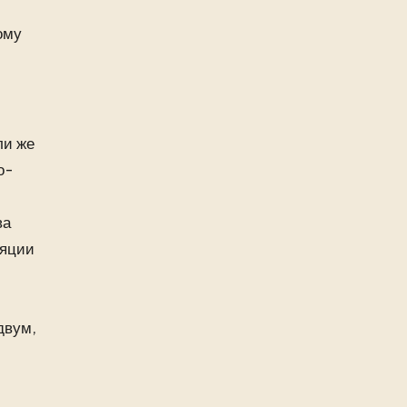
ому
ли же
о-
ва
ляции
двум,