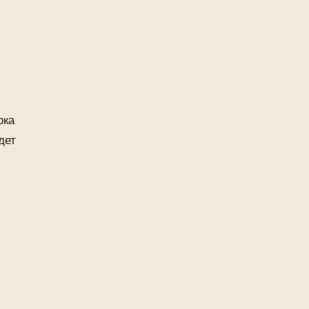
ока
дет