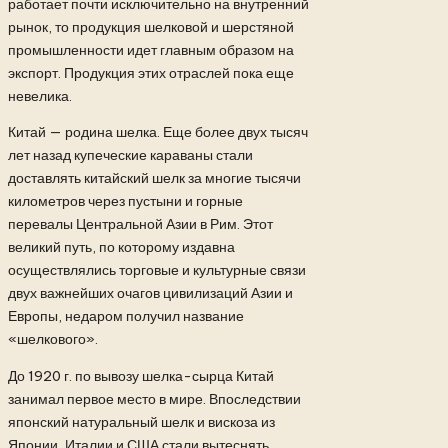
работает почти исключительно на внутренний
рынок, то продукция шелковой и шерстяной
промышленности идет главным образом на
экспорт. Продукция этих отраслей пока еще
невелика.
Китай — родина шелка. Еще более двух тысяч
лет назад купеческие караваны стали
доставлять китайский шелк за многие тысячи
километров через пустыни и горные
перевалы Центральной Азии в Рим. Этот
великий путь, по которому издавна
осуществлялись торговые и культурные связи
двух важнейших очагов цивилизаций Азии и
Европы, недаром получил название
«шелкового».
До 1920 г. по вывозу шелка-сырца Китай
занимал первое место в мире. Впоследствии
японский натуральный шелк и вискоза из
Японии, Италии и США стали вытеснять