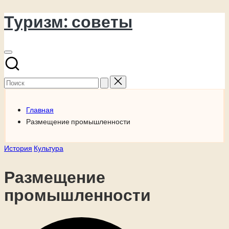
Туризм: советы
Перейти
к
содержимому
Поиск
для:
Главная
Размещение промышленности
Опубликовано
История
Культура
в
Размещение
промышленности