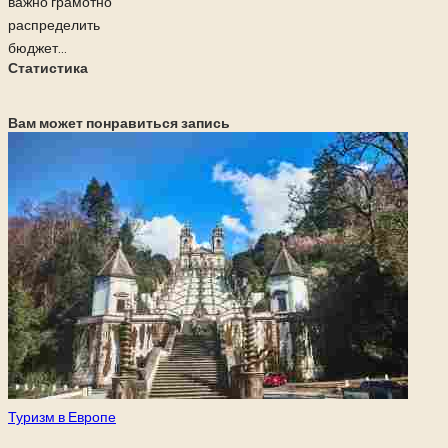
важно грамотно
распределить
бюджет...
Статистика
Вам может понравиться запись
Опубликовано
Туризм в Европе
в