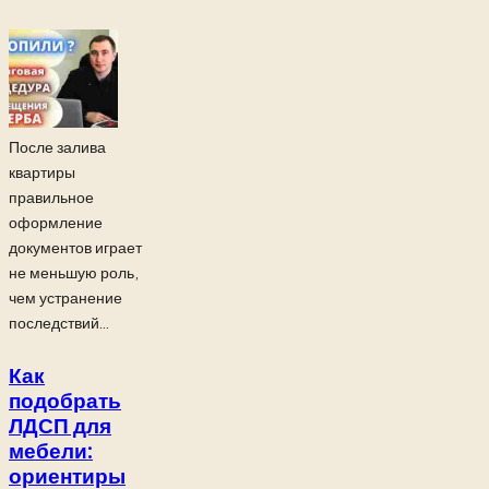
После залива
квартиры
правильное
оформление
документов играет
не меньшую роль,
чем устранение
последствий...
Как
подобрать
ЛДСП для
мебели:
ориентиры