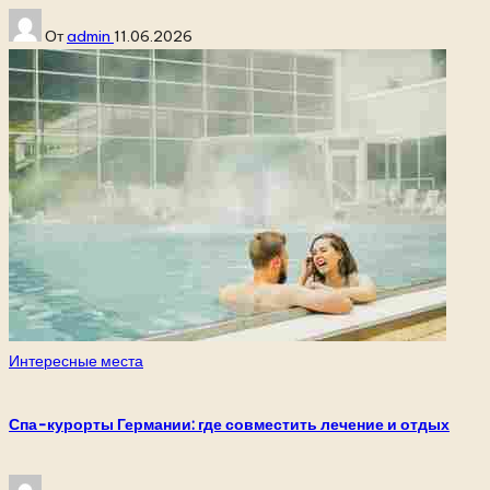
Запись
От
admin
11.06.2026
от
Опубликовано
Интересные места
в
Спа-курорты Германии: где совместить лечение и отдых
Запись