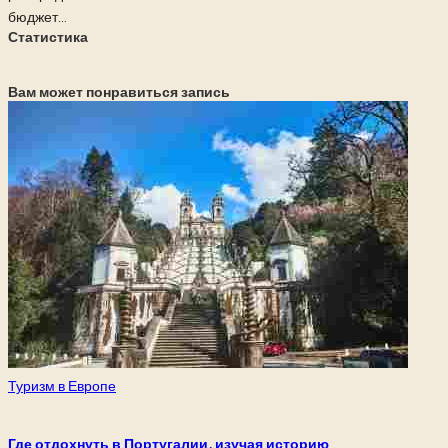
бюджет...
Статистика
Вам может понравиться запись
Опубликовано
Туризм в Европе
в
Где отдохнуть в Португалии, изучая историю