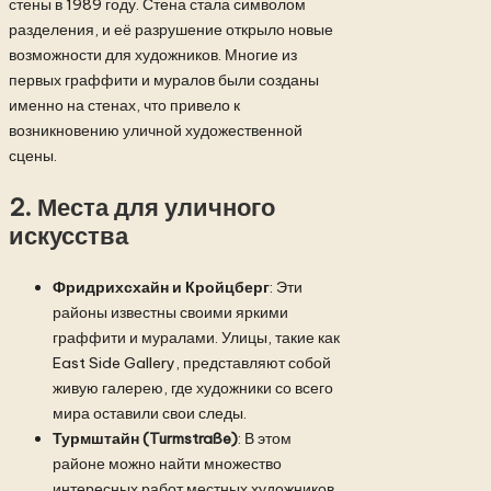
стены в 1989 году. Стена стала символом
разделения, и её разрушение открыло новые
возможности для художников. Многие из
первых граффити и муралов были созданы
именно на стенах, что привело к
возникновению уличной художественной
сцены.
2.
Места для уличного
искусства
Фридрихсхайн и Кройцберг
: Эти
районы известны своими яркими
граффити и муралами. Улицы, такие как
East Side Gallery, представляют собой
живую галерею, где художники со всего
мира оставили свои следы.
Турмштайн (Turmstraße)
: В этом
районе можно найти множество
интересных работ местных художников.