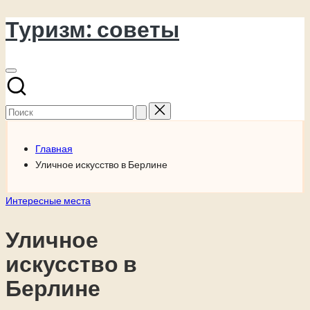
Туризм: советы
Перейти
к
содержимому
Поиск
для:
Главная
Уличное искусство в Берлине
Опубликовано
Интересные места
в
Уличное
искусство в
Берлине