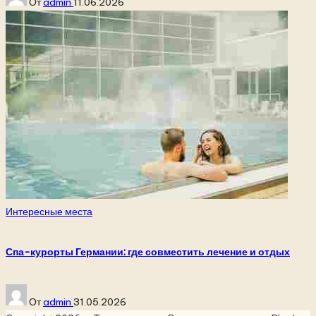
От
admin
11.06.2026
от
Опубликовано
Интересные места
в
Спа-курорты Германии: где совместить лечение и отдых
Запись
От
admin
31.05.2026
от