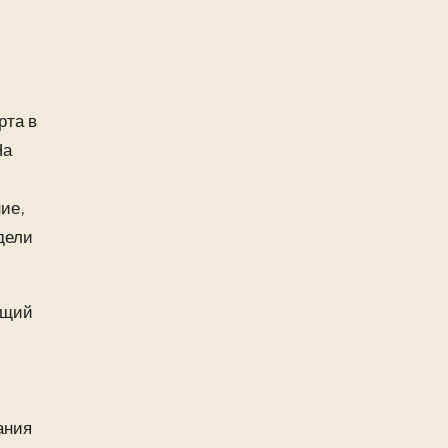
рта в
На
ие,
дели
ющий
ания