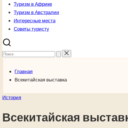
Туризм в Африке
Туризм в Австралии
Интересные места
Советы туристу
Поиск
для:
Главная
Всекитайская выставка
Опубликовано
История
в
Всекитайская выстав