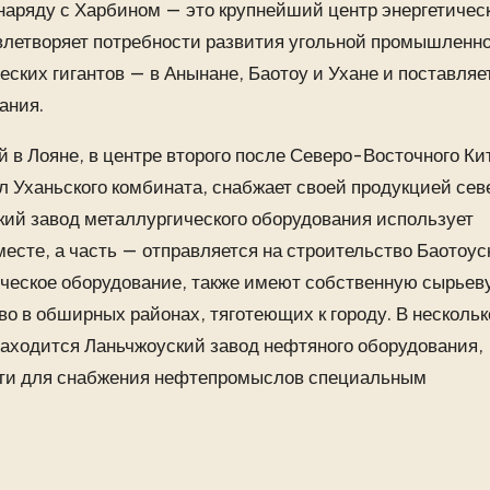
наряду с Харбином — это крупнейший центр энергетичес
влетворяет потребности развития угольной промышленн
еских гигантов — в Анынане, Баотоу и Ухане и поставляе
ания.
 в Лояне, в центре второго после Северо-Восточного Ки
л Уханьского комбината, снабжает своей продукцией сев
кий завод металлургического оборудования использует
месте, а часть — отправляется на строительство Баотоус
ческое оборудование, также имеют собственную сырьев
о в обширных районах, тяготеющих к городу. В нескольк
аходится Ланьчжоуский завод нефтяного оборудования,
сти для снабжения нефтепромыслов специальным