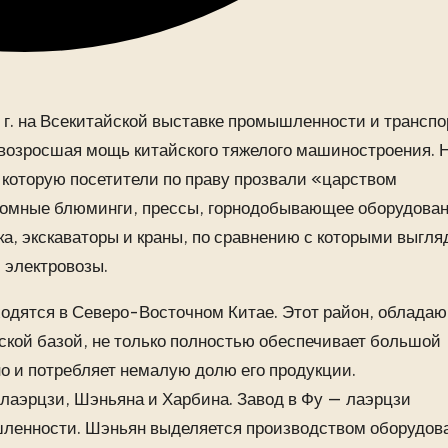
8 г. на Всекитайской выставке промышленности и транспо
ь возросшая мощь китайского тяжелого машиностроения. 
 которую посетители по праву прозвали «царством
ромные блюминги, прессы, горнодобывающее оборудован
а, экскаваторы и краны, по сравнению с которыми выгля
 электровозы.
одятся в Северо-Восточном Китае. Этот район, облада
ской базой, не только полностью обеспечивает большой
но и потребляет немалую долю его продукции.
аэрцзи, Шэньяна и Харбина. Завод в Фу — лаэрцзи
шленности. Шэньян выделяется производством оборудов