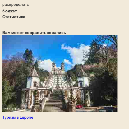
распределить
бюджет...
Статистика
Вам может понравиться запись
Опубликовано
Туризм в Европе
в