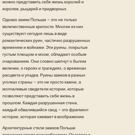
можно представить себе жизнь королей и
королев, рыцарей и придворных.
Однако замки Польши – это не только
величественные крепости. Многие из них
существуют сегодня лишь в виде
романтических руин, частично разрушенных
временем и войнами. Эти руины, покрытые
густым плющом и мхом, обладают особым
очарованием. Они словно шепчут о былом
величии, о героях и трагедиях, о временах
расцвета и упадка. Руины замков в разных
уголках страны – это не просто камни, а
молчаливые свидетели истории, которые
позволяют представить себе жизнь в
прошлом. Каждая разрушенная стена,
каждый обвалившийся свод – это фрагмент
истории, которая оживает в воображении.
Архитектурные стили замков Польши
поражают своим разнообразием. От готики и