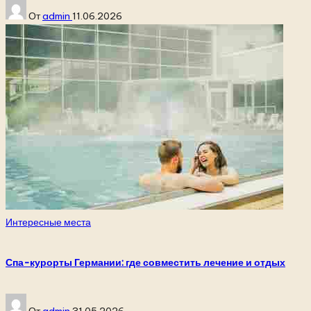
Запись
От
admin
11.06.2026
от
Опубликовано
Интересные места
в
Спа-курорты Германии: где совместить лечение и отдых
Запись