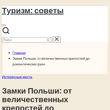
Туризм: советы
Перейти
к
содержимому
Поиск
для:
Главная
Замки Польши: от величественных крепостей до
романтических руин
Опубликовано
Интересные места
в
Замки Польши: от
величественных
крепостей до