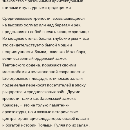
знакомство с различными архитектурными
стилями и культурными традициями.
Средневековые крепости, возвышающиеся
на высоких холмах или над берегами рек,
представляют собой впечатляющее зрелище.
Их мощные стены, башни, глубокие рвы – все
это свидетельствует о былой мощи и
неприступности. Замки, такие как Мальборк,
величественный орденский замок
Тевтонского ордена, поражают своими
масштабами и великолепной сохранностью.
Его огромные площади, готические залы и
подземелья переносят посетителей в эпоху
рыцарства и средневековых войн. Другие
крепости, такие как Вавельский замок в
Кракове, – это не только памятники
архитектуры, но и важные исторические
центры, хранящие следы королевской власти
и богатой истории Польши. Гуляя по их залам,