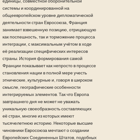
единицы, совместной оборонительной
системы и координированной на
общеевропейском уровне дипломатической
деятельности стран Евросоюза, Франция
занимает взвешенную позицию, отрицающую
как поспешность, так и торможение процесса
интеграции, с максимальным учётом в ходе
её реализации специфических интересов
страны. История формирования самой
Франции показывает как непросто в процессе
становления нации в полной мере учесть
этнические, культурные и, говоря в широком
смысле, географические особенности
интегрируемых элементов. Так что Европа
завтрашнего дня не может не уважать
уникальную своеобразность составляющих
её стран, многие из которых имеют
тысячелетнюю историю. Некоторые высшие
чиновники Евросоюза мечтают о создании
Европейских Соединенных Штатов, подобных